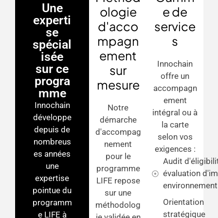
Une
ologie
e de
experti
d'acco
service
se
mpagn
s
spécial
ement
isée
Innochain
sur ce
sur
offre un
progra
mesure
accompagn
mme
ement
Innochain
Notre
intégral ou à
développe
démarche
la carte
depuis de
d'accompag
selon vos
nombreus
nement
exigences :
es années
pour le
Audit d'éligibili
une
programme
évaluation d'i
expertise
LIFE repose
environnement
pointue du
sur une
Orientation
programm
méthodolog
stratégique
e LIFE à
ie validée en