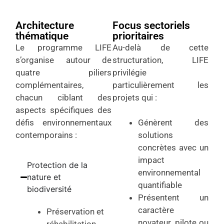
Architecture
Focus sectoriels
thématique
prioritaires
Le programme LIFE
Au-delà de cette
s’organise autour de
structuration, LIFE
quatre piliers
privilégie
complémentaires,
particulièrement les
chacun ciblant des
projets qui :
aspects spécifiques des
défis environnementaux
Génèrent des
contemporains :
solutions
concrètes avec un
impact
Protection de la
environnemental
nature et
quantifiable
biodiversité
Présentent un
caractère
Préservation et
novateur, pilote ou