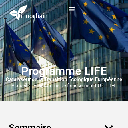
Programme LIFE
Catalyseur de la Transition Écologique Européenne
Accueil
Programme de financement EU
LIFE
Sommaire