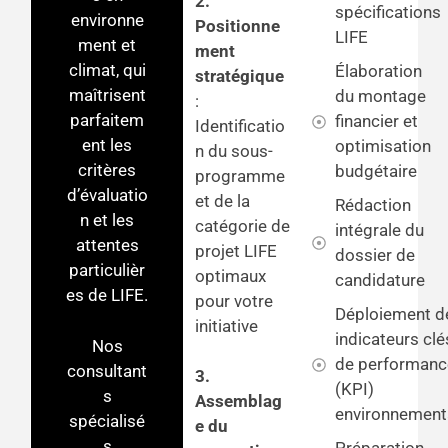
2.
spécifications
environne
Positionne
LIFE
ment et
ment
climat, qui
Élaboration
stratégique
maîtrisent
du montage
:
parfaitem
financier et
Identificatio
ent les
optimisation
n du sous-
critères
budgétaire
programme
d’évaluatio
et de la
Rédaction
n et les
catégorie de
intégrale du
attentes
projet LIFE
dossier de
particulièr
optimaux
candidature
es de LIFE.
pour votre
Déploiement d
initiative
indicateurs clé
Nos
de performanc
consultant
3.
(KPI)
s
Assemblag
environnement
spécialisé
e du
s