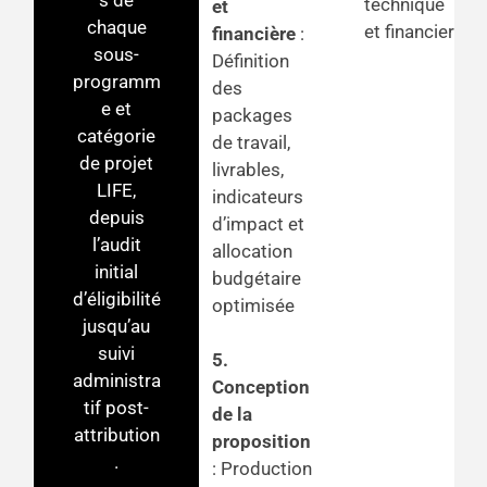
technique
et
chaque
et financier
financière
:
sous-
Définition
programm
des
e et
packages
catégorie
de travail,
de projet
livrables,
LIFE,
indicateurs
depuis
d’impact et
l’audit
allocation
initial
budgétaire
d’éligibilité
optimisée
jusqu’au
suivi
5.
administra
Conception
tif post-
de la
attribution
proposition
.
: Production