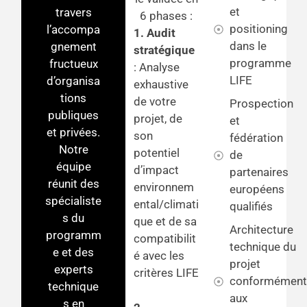
et
travers
6 phases :
positioning
l’accompa
1. Audit
dans le
gnement
stratégique
programme
fructueux
: Analyse
LIFE
d’organisa
exhaustive
tions
de votre
Prospection
publiques
projet, de
et
et privées.
son
fédération
Notre
potentiel
de
équipe
d’impact
partenaires
réunit des
environnem
européens
spécialiste
ental/climati
qualifiés
s du
que et de sa
Architecture
programm
compatibilit
technique du
e et des
é avec les
projet
experts
critères LIFE
conformément
technique
aux
s en