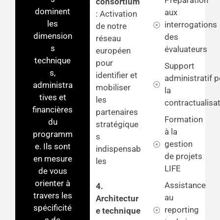
Préparation
consortium
dominent
aux
: Activation
les
interrogations
de notre
dimension
des
réseau
s
évaluateurs
européen
technique
pour
Support
s,
identifier et
administratif p
administra
mobiliser
la
tives et
les
contractualisa
financières
partenaires
Formation
du
stratégique
à la
programm
s
gestion
e. Ils sont
indispensab
de projets
en mesure
les
LIFE
de vous
orienter à
Assistance
4.
travers les
au
Architectur
spécificité
reporting
e technique
s de