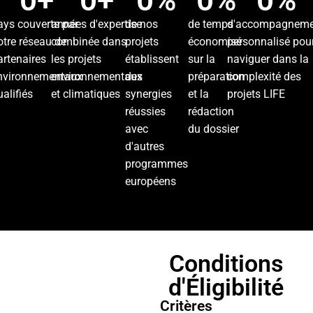
0
+
0
+
0
%
0
%
0
%
ays couverts par
années d'expertise
de nos
de temps
d'accompagneme
otre réseau de
combinée dans
projets
économisé
personnalisé pou
artenaires
les projets
établissent
sur la
naviguer dans la
nvironnementaux
environnementaux
des
préparation
complexité des
ualifiés
et climatiques
synergies
et la
projets LIFE
réussies
rédaction
avec
du dossier
d'autres
programmes
européens
Conditions
d'Éligibilité
Critères